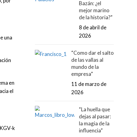
, por
Bazán: ¿el
mejor marino
de la historia?”
8 de abril de
2026
ue una
“Como dar el salto
de las vallas al
ación
mundo de la
empresa”
tema en
11 de marzo de
cia el
2026
“La huella que
dejas al pasar:
la magia de la
r6KGV-k
influencia”