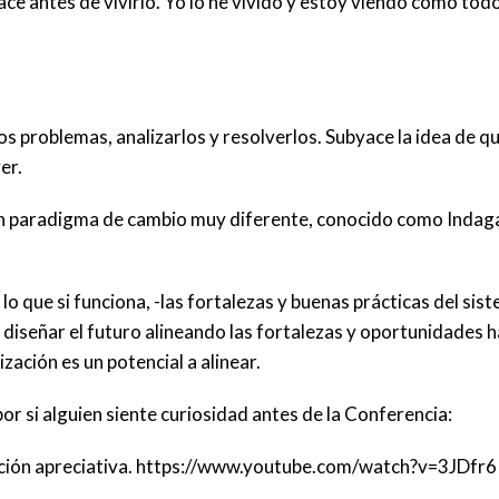
ce antes de vivirlo. Yo lo he vivido y estoy viendo como todo
s problemas, analizarlos y resolverlos. Subyace la idea de q
er.
un paradigma de cambio muy diferente, conocido como Indag
 lo que si funciona, -las fortalezas y buenas prácticas del sis
señar el futuro alineando las fortalezas y oportunidades ha
ación es un potencial a alinear.
r si alguien siente curiosidad antes de la Conferencia:
gación apreciativa. https://www.youtube.com/watch?v=3JDf