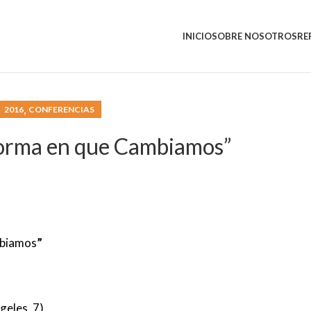
INICIO
SOBRE NOSOTROS
RE
,
2016
CONFERENCIAS
Forma en que Cambiamos”
mbiamos
”
geles, 7)