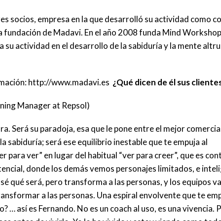
res socios, empresa en la que desarrolló su actividad como c
la fundación de Madavi. En el año 2008 funda Mind Workshop
su actividad en el desarrollo de la sabiduría y la mente altru
rmación: http://www.madavi.es
¿Qué dicen de
él sus cliente
nning Manager at Repsol)
a. Será su paradoja, esa que le pone entre el mejor comercia
a sabiduría; será ese equilibrio inestable que te empuja al
 para ver” en lugar del habitual “ver para creer”, que es con
encial, donde los demás vemos personajes limitados, e intel
 qué será, pero transforma a las personas, y los equipos v
ransformar a las personas. Una espiral envolvente que te emp
 … así es Fernando. No es un coach al uso, es una vivencia. 