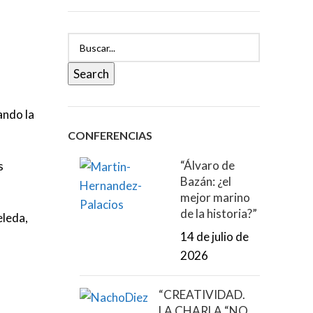
Search
ando la
CONFERENCIAS
“Álvaro de
s
Bazán: ¿el
mejor marino
de la historia?”
eleda,
14 de julio de
2026
“CREATIVIDAD.
LA CHARLA “NO