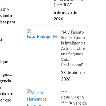
CHARLA””
oach y
6 de mayo de
s junto
2026
ista para
“IA y Talento
Senior: Cómo
s?
la Inteligencia
Artificial abre
una Segunda
Vida
l que
Profesional”
23 de abril de
tagiosa;
2026
igencia
an
****
uja a tu
POSPUESTA
Por eso
**** “Álvaro de