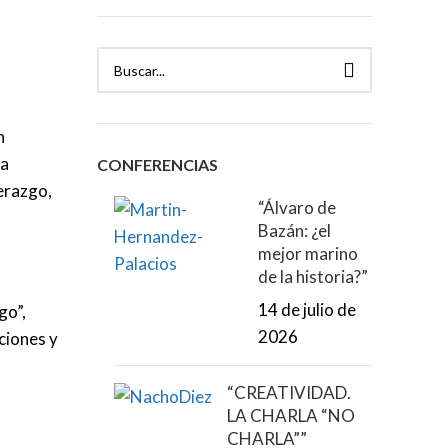
n
ia
CONFERENCIAS
derazgo,
“Álvaro de
Bazán: ¿el
mejor marino
de la historia?”
14 de julio de
go”,
2026
ciones y
“CREATIVIDAD.
LA CHARLA “NO
CHARLA””