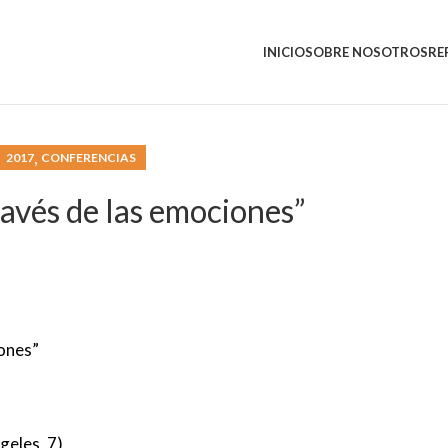
INICIO
SOBRE NOSOTROS
RE
,
2017
CONFERENCIAS
ravés de las emociones”
iones”
geles, 7)