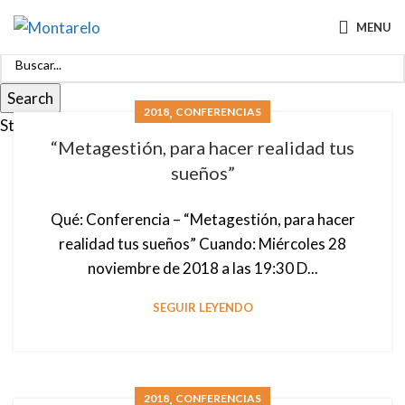
MENU
Search
,
2018
CONFERENCIAS
Start typing to see posts you are looking for.
“Metagestión, para hacer realidad tus
sueños”
Qué: Conferencia – “Metagestión, para hacer
realidad tus sueños” Cuando: Miércoles 28
noviembre de 2018 a las 19:30 D...
SEGUIR LEYENDO
,
2018
CONFERENCIAS